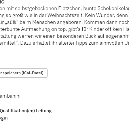
NG
en mit selbstgebackenen Plätzchen, bunte Schokonikoläu
g so groß wie in der Weihnachtszeit! Kein Wunder, denn s
 für „süß“ beim Menschen angeboren. Kommen dann noc
terbunte Aufmachung on top, gibt’s für Kinder oft kein H
staltung werfen wir einen besonderen Blick auf sogenann
mittel“. Dazu erhaltet ihr allerlei Tipps zum sinnvollen
 speichern (iCal-Datei)
Zambanini
Qualifikation(en) Leitung
ogin