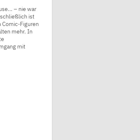
se... – nie war
chließlich ist
h Comic-Figuren
alten mehr. In
te
 Umgang mit