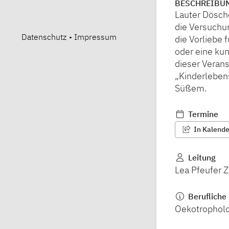
BESCHREIBU
Lauter Dösch
die Versuchun
Datenschutz
•
Impressum
die Vorliebe
oder eine kun
dieser Veran
„Kinderlebens
Süßem.
Termine
In Kalender
Leitung
Lea Pfeufer 
Berufliche 
Oekotrophol