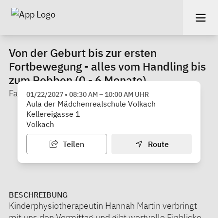
Von der Geburt bis zur ersten
Fortbewegung - alles vom Handling bis
zum Robben (0 - 6 Monate)
Familienstützpunkt Volkach
01/22/2027
•
08:30 AM
–
10:00 AM
UHR
Aula der Mädchenrealschule Volkach
Kellereigasse 1
Volkach
Teilen
Route
BESCHREIBUNG
Kinderphysiotherapeutin Hannah Martin verbringt
mit uns den Vormittag und gibt wertvolle Einblicke