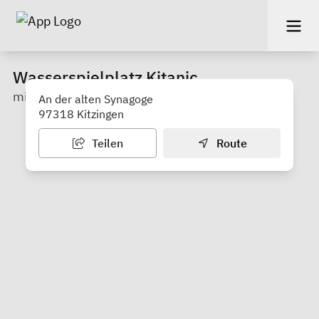
Wasserspielplatz Kitanic
mit öffentlichem WC in der Parkgarage am Main
An der alten Synagoge
97318 Kitzingen
Teilen
Route