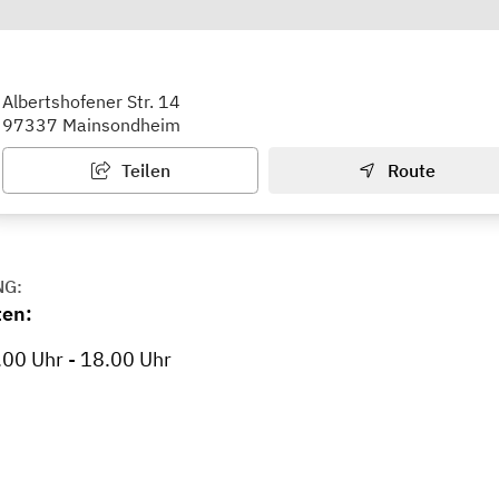
fentl. Bücherei Mainsondheim (KÖB)
Albertshofener Str. 14
97337 Mainsondheim
Teilen
Route
NG:
ten:
.00 Uhr - 18.00 Uhr