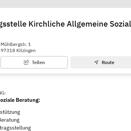
sstelle Kirchliche Allgemeine Sozial
nisches Werk Kitzingen e. V.
Mühlbergstr. 1
97318 Kitzingen
Teilen
Route
NG:
oziale Beratung:
rstützung
 Beratung
ntragsstellung